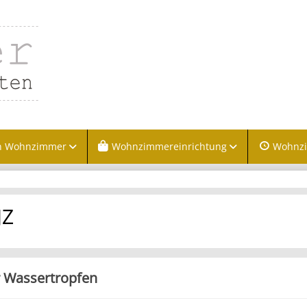
n Wohnzimmer
Wohnzimmereinrichtung
Wohnz
JZ
 Wassertropfen